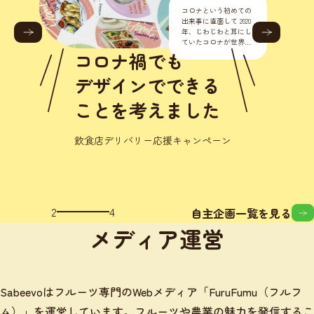
コロナという初めての
出来事に直面して 2020
年、じわじわと耳にし
ていたコロナが世界的
に流行り始めました。
コロナ禍でも
正直こんな様々なとこ
ろに影響が出るなんて
デザインでできる
思いもし
ことを考えました
飲食店デリバリー応援キャンペーン
2
4
自主企画一覧を見る
メディア運営
Sabeevoはフルーツ専門のWebメディア「FuruFumu（フルフ
ム）」を運営しています。フルーツや農業の魅力を発信するこ