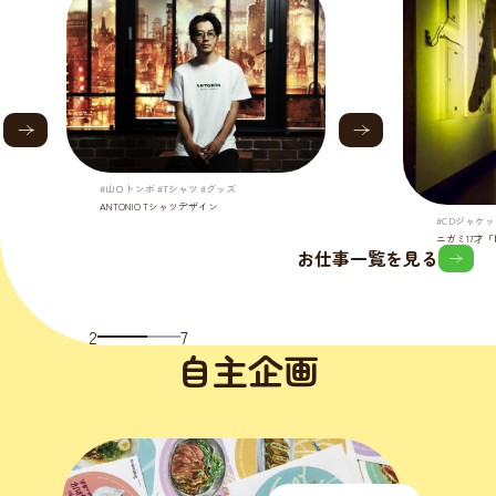
#山口トンボ #Tシャツ #グッズ
ANTONIO Tシャツデザイン
#CDジャケッ
ニガミ17才
お仕事一覧を見る
2
7
自主企画