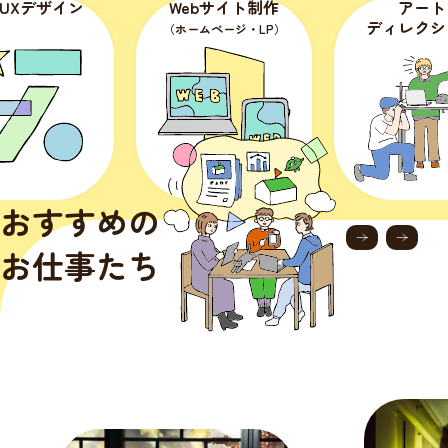
・UXデザイン
Webサイト制作
アート
ディレクシ
（ホームページ・LP）
おすすめの
お仕事たち