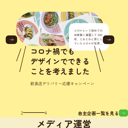
コロナという初めての
出来事に直面して 2020
年、じわじわと耳にし
ていたコロナが世界的
に流行り始めました。
コロナ禍でも
正直こんな様々なとこ
ろに影響が出るなんて
デザインでできる
思いもし
ことを考えました
飲食店デリバリー応援キャンペーン
2
4
自主企画一覧を見る
メディア運営