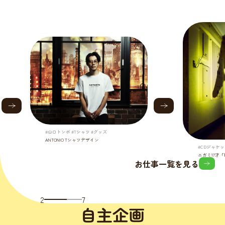
#山口トンボ #Tシャツ #グッズ
ANTONIO Tシャツデザイン
#CDジャケッ
ニガミ17才
お仕事一覧を見る
2
7
自主企画