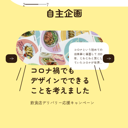
2
7
自主企画
コロナという初めての
出来事に直面して 2020
年、じわじわと耳にし
ていたコロナが世界的
に流行り始めました。
コロナ禍でも
正直こんな様々なとこ
ろに影響が出るなんて
デザインでできる
思いもし
ことを考えました
飲食店デリバリー応援キャンペーン