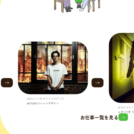
#山口トンボ #Tシャツ #グッズ
ANTONIO Tシャツデザイン
#CDジャケッ
ニガミ17才
お仕事一覧を見る