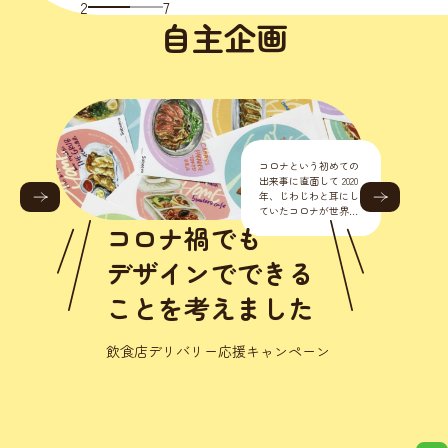
2
7
自主企画
コロナという初めての
出来事に直面して 2020
年、じわじわと耳にし
ていたコロナが世界的
に流行り始めました。
コロナ禍でも
正直こんな様々なとこ
ろに影響が出るなんて
デザインでできる
思いもし
ことを考えました
飲食店デリバリー応援キャンペーン