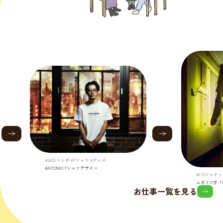
#山口トンボ #Tシャツ #グッズ
ANTONIO Tシャツデザイン
#CDジャケッ
ニガミ17才
お仕事一覧を見る