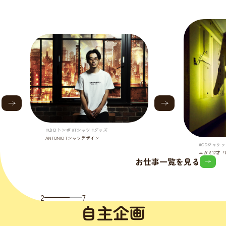
#山口トンボ #Tシャツ #グッズ
ANTONIO Tシャツデザイン
#CDジャケッ
ニガミ17才
お仕事一覧を見る
2
7
自主企画