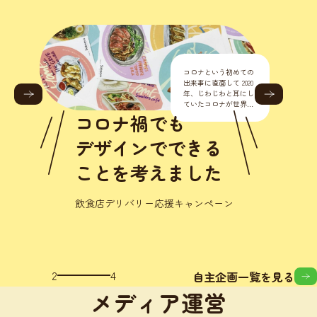
コロナという初めての
出来事に直面して 2020
年、じわじわと耳にし
ていたコロナが世界的
に流行り始めました。
コロナ禍でも
正直こんな様々なとこ
ろに影響が出るなんて
デザインでできる
思いもし
ことを考えました
飲食店デリバリー応援キャンペーン
2
4
自主企画一覧を見る
メディア運営