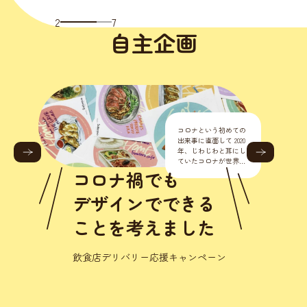
2
7
自主企画
の
し
的
。
こ
人にも動
て
優しいを
初の店舗デザインへ