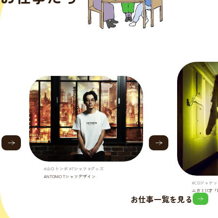
#山口トンボ #Tシャツ #グッズ
ANTONIO Tシャツデザイン
#CDジャケッ
ニガミ17才
お仕事一覧を見る