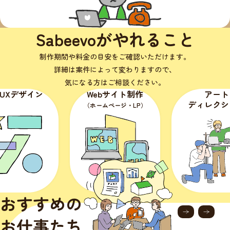
Sabeevoがやれること
制作期間や料金の目安をご確認いただけます。
詳細は案件によって変わりますので、
気になる方はご相談ください。
Webサイト制作
アート
ディレクション
（ホームページ・LP）
（媒
おすすめの
お仕事たち