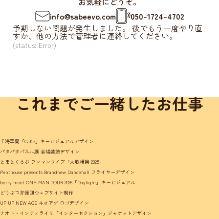
お気軽にどうぞ。
info@sabeevo.com
050-1724-4702
予期しない問題が発生しました。 後でもう一度やり直
すか、他の方法で管理者に連絡してください。
(status: Error)
これまでご一緒したお仕事
千海華蘭「CaKe」キービジュアルデザイン
パタパタパネル展 会場装飾デザイン
とまとくらぶ ワンマンライブ「大収穫祭 2025」
Penthouse presents Brandnew Dancehall フライヤーデザイン
berry meet ONE-MAN TOUR 2026『Daylight』キービジュアル
どうぶつ弁護団ウェブサイト制作
UP UP NEW AGE ネオアゲ ロゴデザイン
ナオト・インティライミ「インターセクション」ジャケットデザイン