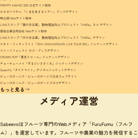
PREPPY AWARD 2023 公式サイト制作
カネヨリマサル 「いまを生きるツアー」グッズデザイン
時之栖 Webサイト制作
LINEスタンプ「猫の日企画」 動物福祉向上プロジェクト「AWGs」ネコ デザイン
森住企画合同会社 Webサイト制作
LINEスタンプ「犬の日企画」 動物福祉向上プロジェクト「AWGs」デザイン
ナオト・インティライミ「10TH ANNIVERSARY LIVE TOUR 2021」ジャケットデザイン
スイーツフォレスト ロゴ・グッズデザイン
CROWN POP「夏恋スコール」ジャケットデザイン
チョーキューメイ「するどいささくれ」ジャケットデザイン
Superfly「ダイナマイト」デジタルジャケットデザイン
ピューロガールズ・ピューロボーイズ公式ウェブサイト
ピューロガールズ・ピューロボーイズロゴデザイン
もっと見る
メディア運営
Sabeevoはフルーツ専門のWebメディア「FuruFumu（フルフ
ム）」を運営しています。フルーツや農業の魅力を発信するこ