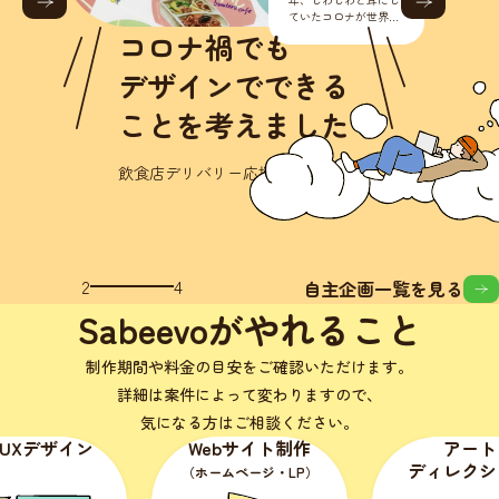
ていたコロナが世界的
に流行り始めました。
禍でも
正直こんな様々なとこ
ろに影響が出るなんて
ンでできる
思いもし
考えました
ー応援キャンペーン
3
4
自主企画一覧を見る
Sabeevoがやれること
制作期間や料金の目安をご確認いただけます。
詳細は案件によって変わりますので、
気になる方はご相談ください。
Webサイト制作
アート
ディレクション
（ホームページ・LP）