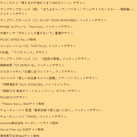
チャンカワイ「神さまがが惚れてまう48のポイント」デザイン
アップアップガールズ（仮）「立ち上がループ／パリガッ／プールサイドモンスター ～情熱編～」
ジャケットデザイン
アップアップガールズ（２）4th EP「EVER REMEMBER」ジャケットデザイン
PANBE 1stアルバム「Panvilion」ジャケットデザイン
大槻ケンヂ「今のことしか書かないで」書籍デザイン
MUSIC VERSE Fes. LP制作
コンピレーションCD「HOT MiLK」ジャケットデザイン
P丸様。「ラブホリック」デザイン
アップアップガールズ（２）「2回目の青春」ジャケットデザイン
岡崎体育「OT WORKS Ⅲ」ジャケットデザイン
カネヨリマサル「太陽に近づくツアー」グッズデザイン
ウルフルズ「楽しいお仕事ウルフル図鑑」ツアーパンフレットデザイン
「宇野実彩子 TALK SHOW 2023」メインビジュアル
「箱根そば 来店ポイントキャンペーン」ポスターデザイン
PANBEロゴデザイン
「Makers Town」Webサイト制作
チョーキューメイ 配信「最終列車で君に会いにゆく」ジャケットデザイン
チョーキューメイ「PRIDE」ジャケットデザイン
Admake株式会社 コーポレートサイト制作
Sound Free Joy 公式サイト制作
美容男子公式Webサイト制作