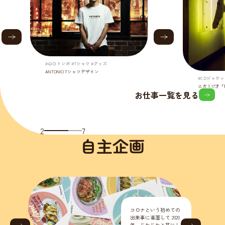
#山口トンボ #Tシャツ #グッズ
ANTONIO Tシャツデザイン
#CDジャケッ
ニガミ17才
お仕事一覧を見る
2
7
自主企画
コロナという初めての
出来事に直面して 2020
年、じわじわと耳にし