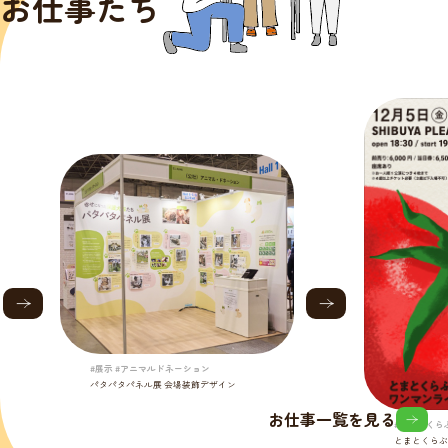
お仕事たち
#展示 #アニマルドネーション
パタパタパネル展 会場装飾デザイン
お仕事一覧を見る
#とまとくら
とまとくらぶ 