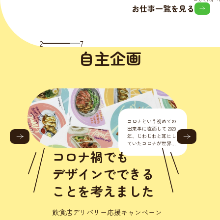
お仕事一覧を見る
2
7
自主企画
めての
0
耳にし
世界的
した。
なとこ
人にも動
なんて
優しいを
初の店舗デザイン