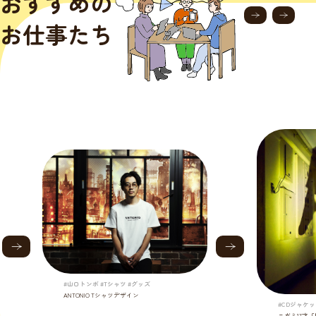
おすすめの
お仕事たち
#山口トンボ #Tシャツ #グッズ
ANTONIO Tシャツデザイン
#CDジャケッ
ニガミ17才