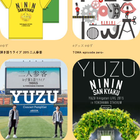
#ゆず
#グッズ #ゆず
弾き語りライブ 2015 二人参客
TOWA episode zero-