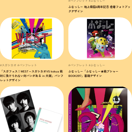
#パンフレット #ふなっしー
ふなっしー 地上降臨6周年記念 密着フォトブッ
クデザイン
#スガシカオ #パンフレット
#パンフレット #ふなっしー
「スガフェス！WEST～スガシカオVS kokua 絶
ふなっしー「ふなっしー★絶ブシャー
対に負けられない対バンがある in 大阪」パンフ
BOOK2017」書籍デザイン
レットデザイン