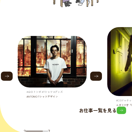
#山口トンボ #Tシャツ #グッズ
ANTONIO Tシャツデザイン
#CDジャケッ
ニガミ17才
お仕事一覧を見る
2
7