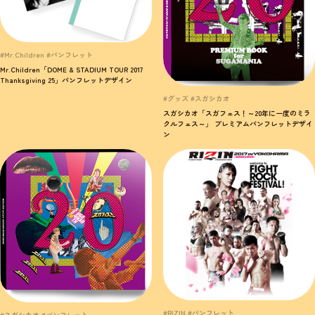
#Mr.Children #パンフレット
Mr.Children「DOME & STADIUM TOUR 2017
Thanksgiving 25」パンフレットデザイン
#グッズ #スガシカオ
スガシカオ「スガフェス！～20年に一度のミラ
クルフェス～」 プレミアムパンフレットデザイ
ン
#RIZIN #パンフレット
#スガシカオ #パンフレット