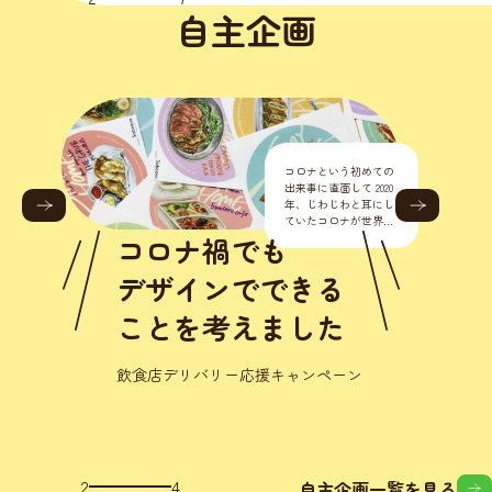
自主企画
初の店舗デザイン
挑戦！ きっかけは、い
つもお世話になっ
るエンジニアさん
頼から始まりまし
人にも動物にも
『病院の店舗デザ
からトータルでや
優しいを目指して
くれません？
初の店舗デザインへの挑戦！
3
4
自主企画一覧を見る