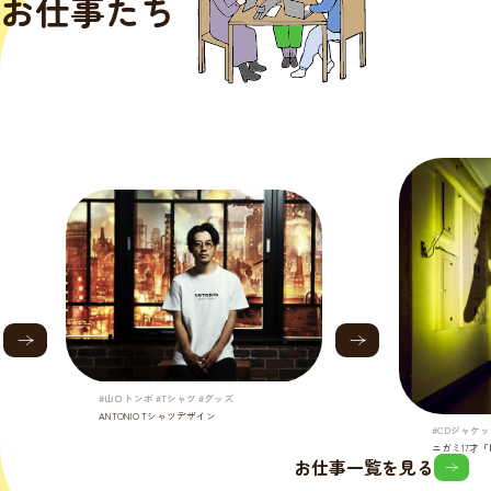
お仕事たち
#山口トンボ #Tシャツ #グッズ
ANTONIO Tシャツデザイン
#CDジャケッ
ニガミ17才
お仕事一覧を見る