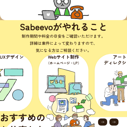
Sabeevoがやれること
制作期間や料金の目安をご確認いただけます。
詳細は案件によって変わりますので、
気になる方はご相談ください。
bサイト制作
アート
イラスト
ディレクション
ムページ・LP）
（媒体・タッチ
おすすめの