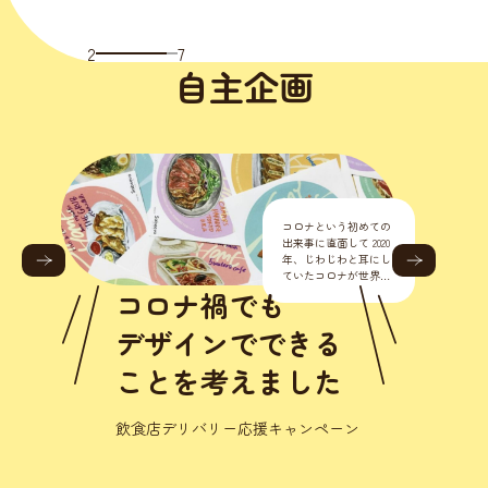
2
7
自主企画
初の店舗デザインへの
挑戦！ きっかけは、い
つもお世話になってい
るエンジニアさんの依
頼から始まりました。
人にも動物にも
『病院の店舗デザイン
からトータルでやって
優しいを目指して
くれません？
初の店舗デザインへの挑戦！