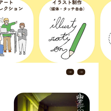
ト
イラスト制作
キ
ション
（媒体・タッチ自由）