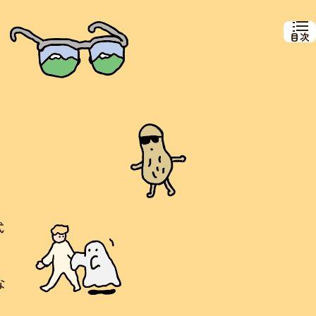
目次
式
な
。