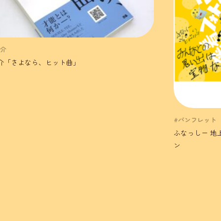
了介
介「さよなら、ヒット曲」
#パンフレット
ふなっしー 地
ン