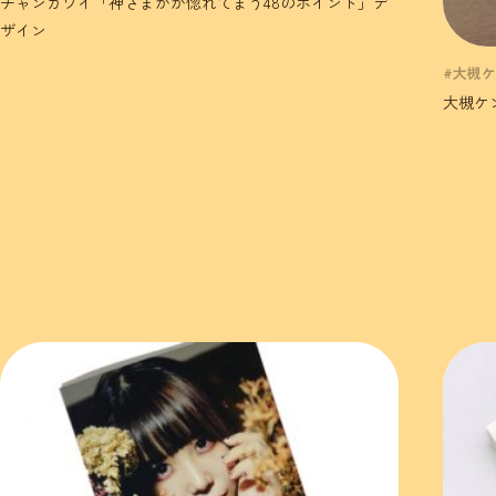
チャンカワイ「神さまがが惚れてまう48のポイント」デ
ザイン
#大槻
大槻ケ