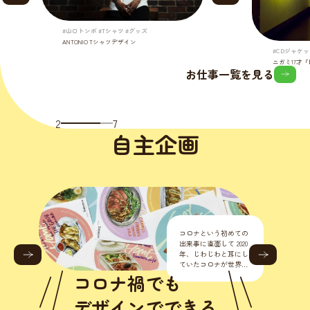
#山口トンボ #Tシャツ #グッズ
ANTONIO Tシャツデザイン
#CDジャケッ
ニガミ17才
お仕事一覧を見る
2
7
自主企画
コロナという初めての
出来事に直面して 2020
年、じわじわと耳にし
ていたコロナが世界的
に流行り始めました。
禍でも
正直こんな様々なとこ
ろに影響が出るなんて
ンでできる
思いもし