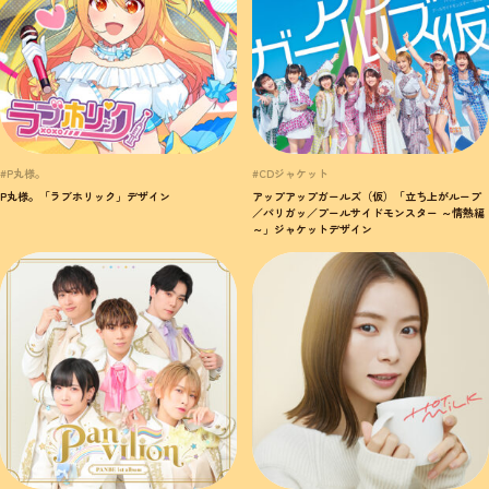
#P丸様。
#CDジャケット
P丸様。「ラブホリック」デザイン
アップアップガールズ（仮）「立ち上がループ
／パリガッ／プールサイドモンスター ～情熱編
～」ジャケットデザイン