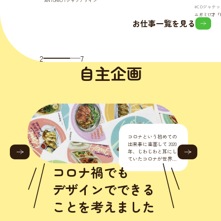
ANTONIO Tシャツデザイン
#CDジャケッ
ニガミ17才
お仕事一覧を見る
2
7
自主企画
めての
0
耳にし
世界的
した。
なとこ
人にも動
なんて
優しいを