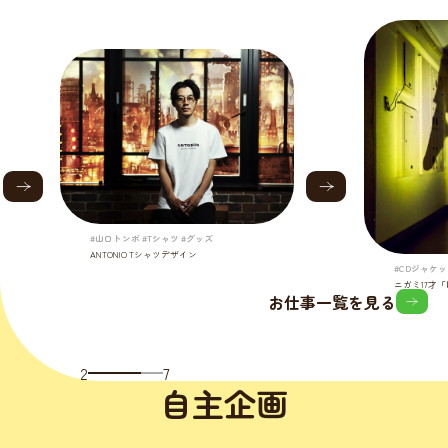
#山口トンボ #Tシャツ #グッズ
ANTONIO Tシャツデザイン
#CDジャケッ
ニガミ17才
お仕事一覧を見る
2
7
自主企画