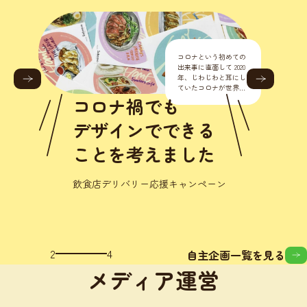
コロナという初めての
出来事に直面して 2020
年、じわじわと耳にし
ていたコロナが世界的
に流行り始めました。
コロナ禍でも
正直こんな様々なとこ
ろに影響が出るなんて
デザインでできる
思いもし
ことを考えました
飲食店デリバリー応援キャンペーン
3
4
自主企画一覧を見る
メディア運営