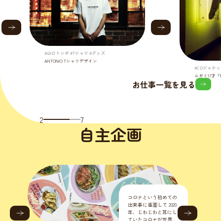
#山口トンボ #Tシャツ #グッズ
ANTONIO Tシャツデザイン
#CDジャケッ
ニガミ17才
お仕事一覧を見る
2
7
自主企画
コロナという初めての
出来事に直面して 2020
年、じわじわと耳にし
ていたコロナが世界的