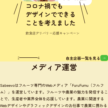
に流行り始めました。
コロナ禍でも
正直こんな様々なとこ
ろに影響が出るなんて
デザインでできる
思いもし
ことを考えました
飲食店デリバリー応援キャンペーン
3
4
自主企画一覧を見る
メディア運営
Sabeevoはフルーツ専門のWebメディア「FuruFumu（フルフ
ム）」を運営しています。フルーツや農業の魅力を発信するこ
とで、生産者や業界全体を応援しています。農業に関連する
Webデザインやグラフィックデザインのお仕事で農業に携わる