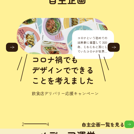
コロナという初めての
出来事に直面して 2020
年、じわじわと耳にし
ていたコロナが世界的
に流行り始めました。
コロナ禍でも
正直こんな様々なとこ
ろに影響が出るなんて
デザインでできる
思いもし
ことを考えました
飲食店デリバリー応援キャンペーン
3
4
自主企画一覧を見る