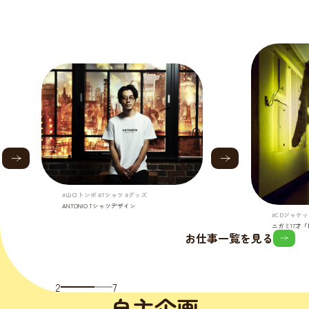
#山口トンボ #Tシャツ #グッズ
ANTONIO Tシャツデザイン
#CDジャケッ
ニガミ17才
お仕事一覧を見る
2
7
自主企画