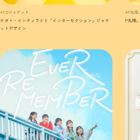
#CDジャケット
#P丸様
ナオト・インティライミ「インターセクション」ジャケ
P丸様
ットデザイン