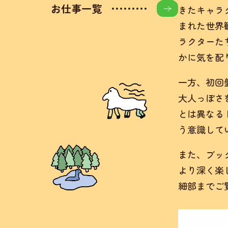
お仕事一覧
きたキャラ
まれた世界
ラクターた
かに気を配
一方、初回
大人っぽさ
とは異なる
う意識して
また、ブッ
より深く楽
細部までご