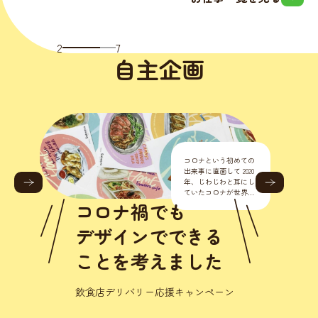
2
7
自主企画
コロナという初めての
出来事に直面して 2020
年、じわじわと耳にし
ていたコロナが世界的
に流行り始めました。
コロナ禍でも
正直こんな様々なとこ
ろに影響が出るなんて
デザインでできる
思いもし
ことを考えました
飲食店デリバリー応援キャンペーン