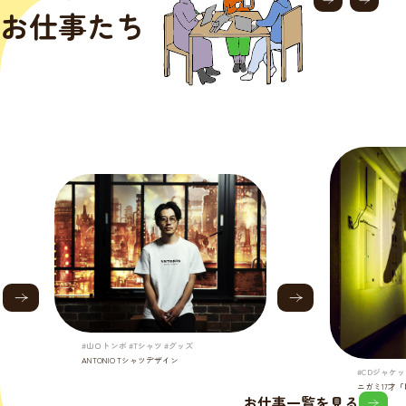
お仕事たち
#山口トンボ #Tシャツ #グッズ
ANTONIO Tシャツデザイン
#CDジャケッ
ニガミ17才
お仕事一覧を見る