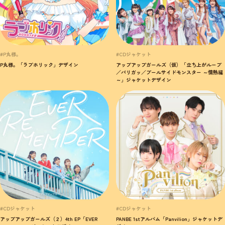
#P丸様。
#CDジャケット
P丸様。「ラブホリック」デザイン
アップアップガールズ（仮）「立ち上がループ
／パリガッ／プールサイドモンスター ～情熱編
～」ジャケットデザイン
#CDジャケット
#CDジャケット
アップアップガールズ（２）4th EP「EVER
PANBE 1stアルバム「Panvilion」ジャケットデ