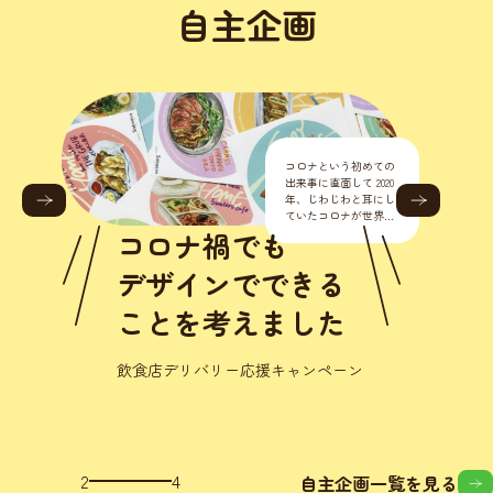
自主企画
コロナという初めての
出来事に直面して 2020
年、じわじわと耳にし
ていたコロナが世界的
に流行り始めました。
コロナ禍でも
正直こんな様々なとこ
ろに影響が出るなんて
デザインでできる
思いもし
ことを考えました
飲食店デリバリー応援キャンペーン
3
4
自主企画一覧を見る