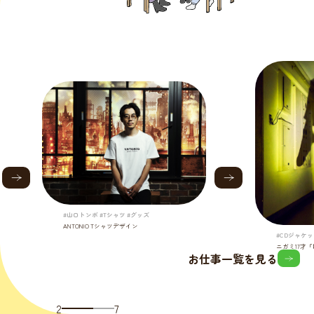
#山口トンボ #Tシャツ #グッズ
ANTONIO Tシャツデザイン
#CDジャケッ
ニガミ17才
お仕事一覧を見る
2
7