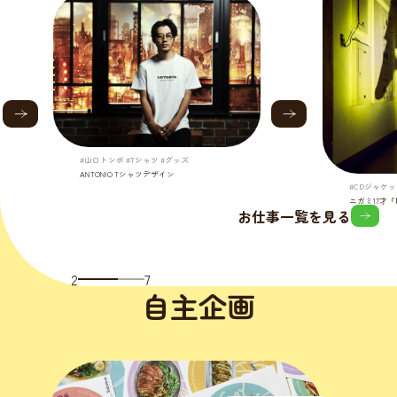
#山口トンボ #Tシャツ #グッズ
ANTONIO Tシャツデザイン
#CDジャケッ
ニガミ17才
お仕事一覧を見る
2
7
自主企画