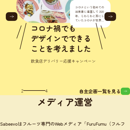
コロナという初めての
出来事に直面して 2020
年、じわじわと耳にし
ていたコロナが世界的
に流行り始めました。
コロナ禍でも
正直こんな様々なとこ
ろに影響が出るなんて
デザインでできる
思いもし
ことを考えました
飲食店デリバリー応援キャンペーン
2
4
自主企画一覧を見る
メディア運営
Sabeevoはフルーツ専門のWebメディア「FuruFumu（フルフ