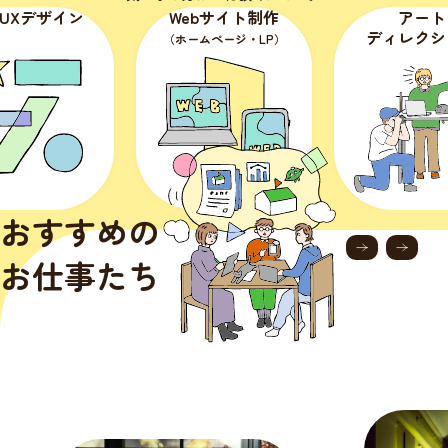
・UXデザイン
Webサイト制作
アート
ディレクシ
（ホームページ・LP）
おすすめの
お仕事たち