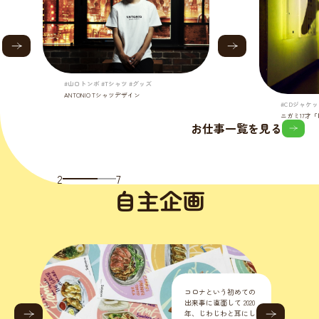
#山口トンボ #Tシャツ #グッズ
ANTONIO Tシャツデザイン
#CDジャケッ
ニガミ17才
お仕事一覧を見る
2
7
自主企画
コロナという初めての
来事に直面して 2020
年、じわじわと耳にし