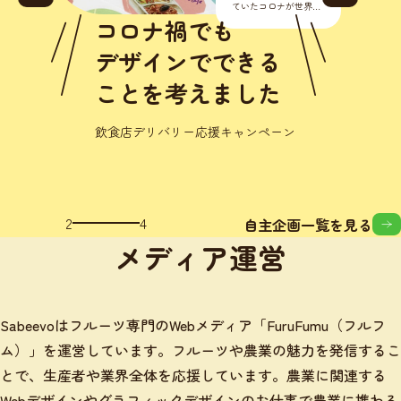
ていたコロナが世界的
に流行り始めました。
正直こんな様々なとこ
人
ろに影響が出るなんて
きる
思いもし
優
した
初の店
ャンペーン
3
4
自主企画一覧を見る
メディア運営
Sabeevoはフルーツ専門のWebメディア「FuruFumu（フルフ
ム）」を運営しています。フルーツや農業の魅力を発信するこ
とで、生産者や業界全体を応援しています。農業に関連する
Webデザインやグラフィックデザインのお仕事で農業に携わる