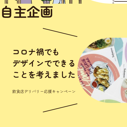
2
自主企画
コロナという初めての出
来事に直面して 2020
年、じわじわと耳にして
いたコロナが世界的に流
行り始めました。正直こ
んな様々なところに影響