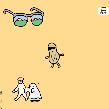
目次
着
ロ
う