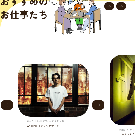
おすすめの
お仕事たち
#山口トンボ #Tシャツ #グッズ
ANTONIO Tシャツデザイン
#CDジャケッ
ニガミ17才