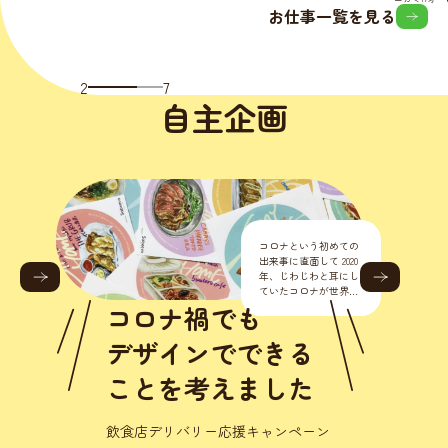
お仕事一覧を見る
2
7
自主企画
コロナという初めての
出来事に直面して 2020
年、じわじわと耳にし
ていたコロナが世界的
に流行り始めました。
コロナ禍でも
正直こんな様々なとこ
ろに影響が出るなんて
デザインでできる
思いもし
ことを考えました
飲食店デリバリー応援キャンペーン