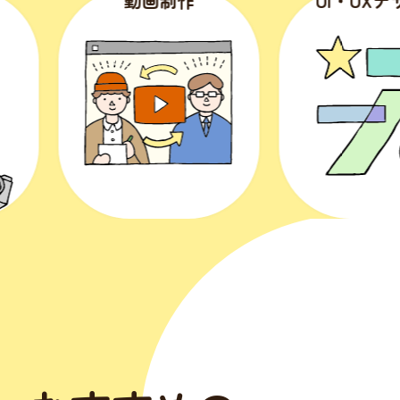
制作
UI・UXデザイン
We
（ホー