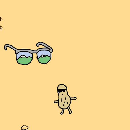
。
ト
を
。